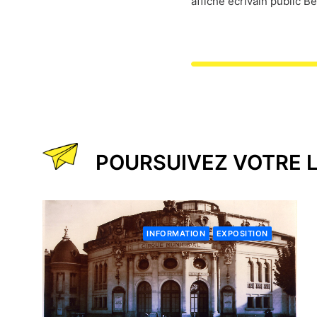
affiche écrivain public B
POURSUIVEZ VOTRE 
INFORMATION
EXPOSITION